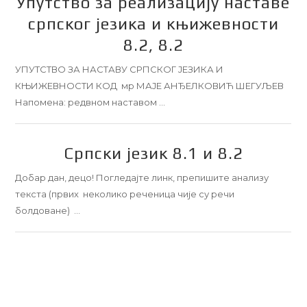
Упутство за реализацију наставе
српског језика и књижевности
8.2, 8.2
УПУТСТВО ЗА НАСТАВУ СРПСКОГ ЈЕЗИКА И
КЊИЖЕВНОСТИ КОД мр МАЈЕ АНЂЕЛКОВИЋ ШЕГУЉЕВ
Напомена: редвном наставом …
Српски језик 8.1 и 8.2
Добар дан, децо! Погледајте линк, препишите анализу
текста (првих неколико реченица чије су речи
болдоване) …