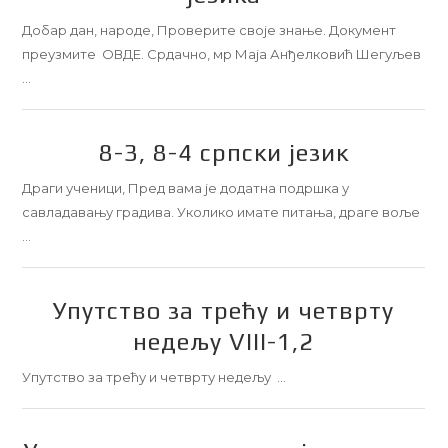
Добар дан, народе, Проверите своје знање. Документ
преузмите ОВДЕ. Срдачно, мр Маја Анђелковић Шегуљев
…
8-3, 8-4 српски језик
Драги ученици, Пред вама је додатна подршка у
савладавању градива. Уколико имате питања, драге воље
…
Упутство за трећу и четврту
недељу VIII-1,2
Упутство за трећу и четврту недељу …