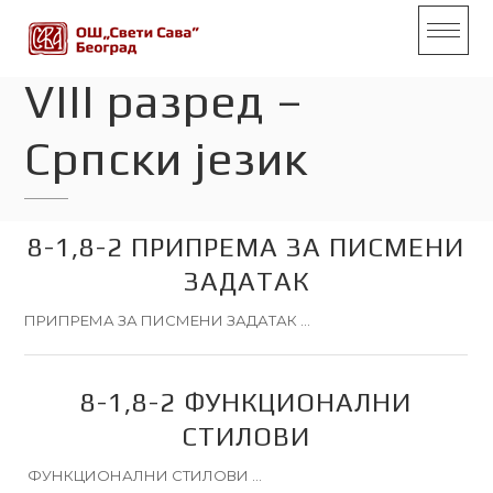
S
k
i
p
t
VIII разред –
o
c
o
n
Српски језик
t
e
n
t
8-1,8-2 ПРИПРЕМА ЗА ПИСМЕНИ
ЗАДАТАК
ПРИПРЕМА ЗА ПИСМЕНИ ЗАДАТАК …
8-1,8-2 ФУНКЦИОНАЛНИ
СТИЛОВИ
ФУНКЦИОНАЛНИ СТИЛОВИ …